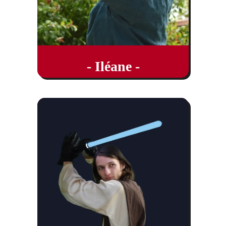
- Iléane -